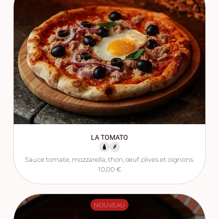
LA TOMATO
Sauce tomate, mozzarella, thon, œuf ,olives et oignons.
10,00 €
NOUVEAU