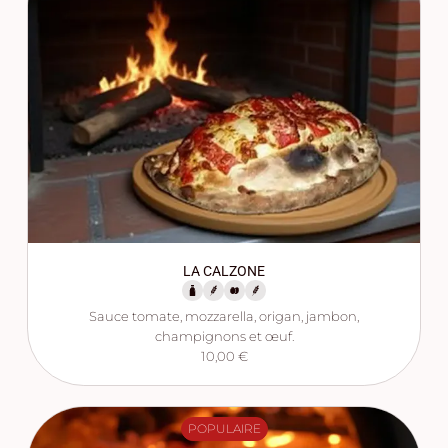
LA CALZONE
Sauce tomate, mozzarella, origan, jambon,
champignons et œuf.
10,00 €
POPULAIRE