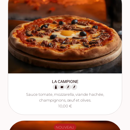
LA CAMPIONE
Sauce tomate, mozzarella, viande hachée,
champignons, œuf et olives.
10,00 €
NOUVEAU