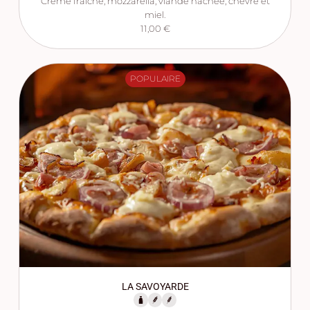
Crème fraîche, mozzarella, viande hachée, chèvre et
miel.
11,00 €
POPULAIRE
LA SAVOYARDE