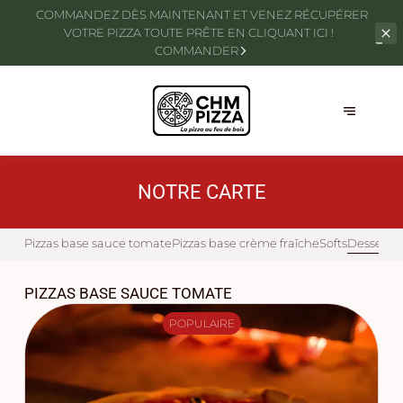
COMMANDEZ DÈS MAINTENANT ET VENEZ RÉCUPÉRER
VOTRE PIZZA TOUTE
PRÊTE EN CLIQUANT ICI !
COMMANDER
NOTRE CARTE
Pizzas base sauce tomate
Pizzas base crème fraîche
Softs
Desserts
PIZZAS BASE SAUCE TOMATE
POPULAIRE