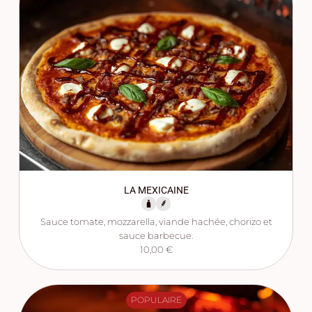
LA MEXICAINE
Sauce tomate, mozzarella, viande hachée, chorizo et
sauce barbecue.
10,00 €
POPULAIRE