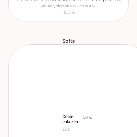
poulet, oignons sauce curry.
11,00 €
Softs
Coca-
1,50 €
cola zéro
33 cl.