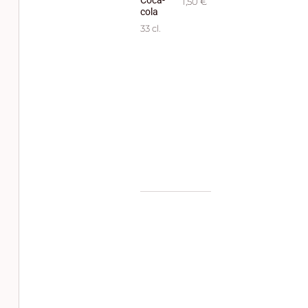
1,50 €
cola
33 cl.