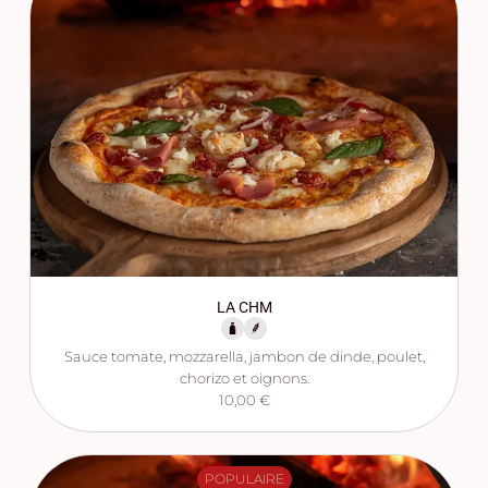
LA CHM
Sauce tomate, mozzarella, jambon de dinde, poulet,
chorizo et oignons.
10,00 €
POPULAIRE