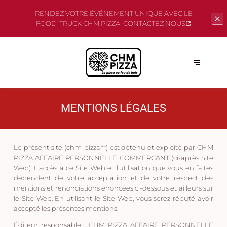
RENDEZ VOTRE ÉVÉNEMENT UNIQUE AVEC LE
FOOD-TRUCK CHM PIZZA
CONTACTEZ NOUS
MENTIONS LÉGALES
Le présent site (chm-pizza.fr) est détenu et exploité par CHM
PIZZA AFFAIRE PERSONNELLE COMMERCANT (ci-après Site
Web). L'accès à ce Site Web et l'utilisation que vous en faites
dépendent de votre acceptation et de votre respect des
mentions et renonciations énoncées ci-dessous et ailleurs sur
le Site Web. En utilisant le Site Web, vous serez réputé avoir
accepté les présentes mentions.
Éditeur responsable :
CHM PIZZA AFFAIRE PERSONNELLE