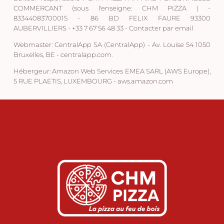
COMMERCANT (sous l'enseigne: CHM PIZZA ) -
83344083700015 - 86 BD FELIX FAURE 93300
AUBERVILLIERS - +33 7 67 56 48 33 -
Contacter par email
Webmaster:
CentralApp SA (CentralApp) - Av. Louise 54 1050
Bruxelles, BE - centralapp.com.
Hébergeur:
Amazon Web Services EMEA SARL (AWS Europe),
5 RUE PLAETIS, LUXEMBOURG - aws.amazon.com