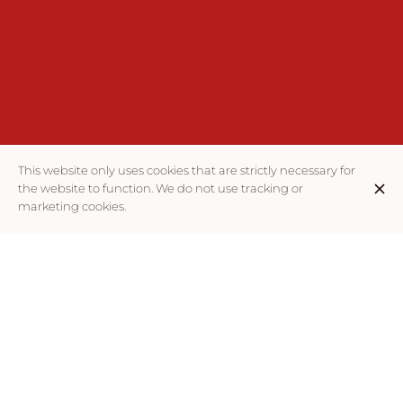
This website only uses cookies that are strictly necessary for
the website to function. We do not use tracking or
marketing cookies.
CHM PIZZA – LE FOOD-TRUCK DE LA VRAIE PIZZA
ITALIENNE AU FEU DE BOIS À AUBERVILLIERS
Depuis 2019, CHM PIZZA fait vivre la passion de la vraie pizza
artisanale italienne à Aubervilliers (93). Dans notre food-truck
situé Place Front Populaire, chaque pizza est façonnée à la
main et cuite au feu de bois pour un goût unique. Notre pâte,
préparée selon la recette traditionnelle napolitaine, associée
à des ingrédients 100 % italiens et des produits frais, offre une