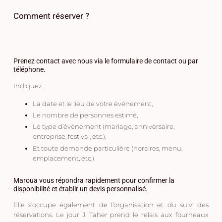
Comment réserver ?
Prenez contact avec nous
via le
formulaire de contact
ou par
téléphone
.
Indiquez :
La
date
et le
lieu
de votre événement,
Le
nombre de personnes
estimé,
Le
type d’événement
(mariage, anniversaire,
entreprise, festival, etc.),
Et toute
demande particulière
(horaires, menu,
emplacement, etc.).
Maroua
vous répondra rapidement pour confirmer la
disponibilité et établir un
devis personnalisé
.
Elle s’occupe également de l’organisation et du suivi des
réservations. Le jour J,
Taher
prend le relais aux
fourneaux