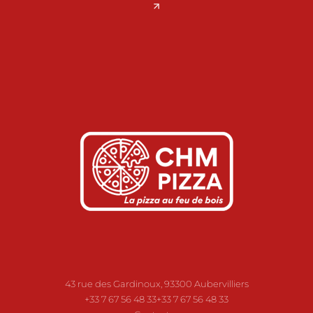
43 rue des Gardinoux, 93300 Aubervilliers
+33 7 67 56 48 33
+33 7 67 56 48 33