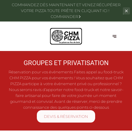
COMMANDEZ DÈS MAINTENANT ET VENEZ RÉCUPÉRER
VOTRE PIZZA TOUTE
PRÊTE EN CLIQUANT ICI !
COMMANDER
GROUPES ET PRIVATISATION
Réservation pour vos événements Faites appel au food-truck
CHM PIZZA pour vos événements ! Vous souhaitez que CHM
PIZZA participe à votre événement privé ou professionnel ?
Nous serons ravis d’apporter notre food-truck et notre savoir-
faire artisanal pour faire de votre journée un moment
gourmand et convivial. Avant de réserver, merci de prendre
connaissance des quelques points ci-dessous
DEVIS & RÉSERVATION