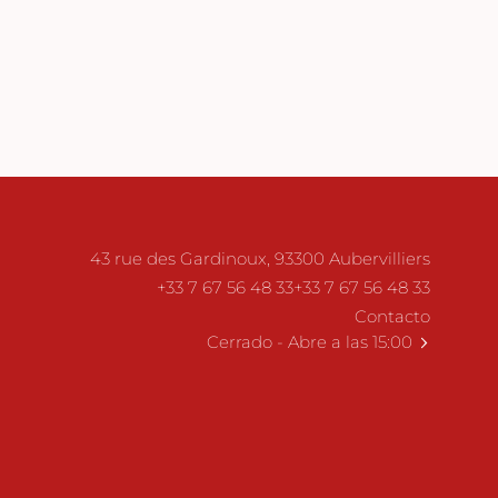
43 rue des Gardinoux, 93300 Aubervilliers
+33 7 67 56 48 33
+33 7 67 56 48 33
Contacto
Cerrado
- Abre a las 15:00