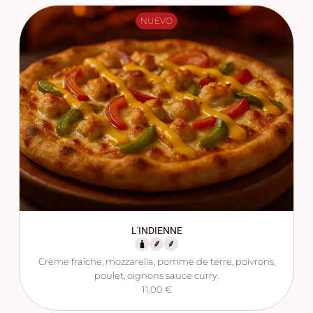
NUEVO
L'INDIENNE
Crème fraîche, mozzarella, pomme de terre, poivrons,
poulet, oignons sauce curry.
11,00 €