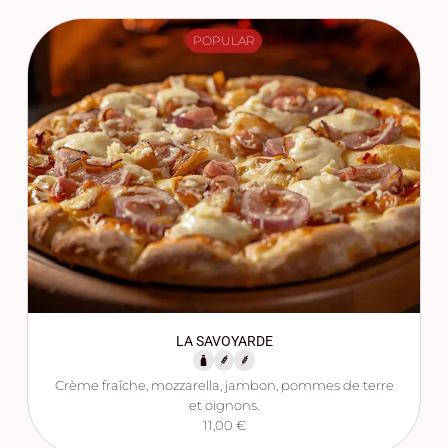
POPULAR
LA SAVOYARDE
Crème fraîche, mozzarella, jambon, pommes de terre
et oignons.
11,00 €