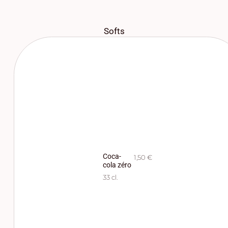
Softs
Coca-
1,50 €
cola zéro
33 cl.