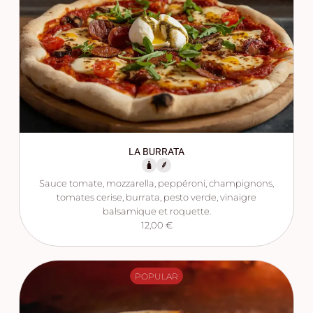
LA BURRATA
Sauce tomate, mozzarella, peppéroni, champignons,
tomates cerise, burrata, pesto verde, vinaigre
balsamique et roquette.
12,00 €
POPULAR