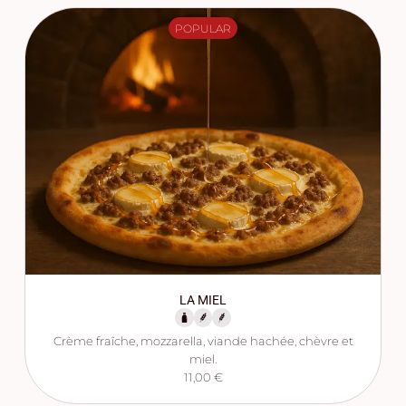
POPULAR
LA MIEL
Crème fraîche, mozzarella, viande hachée, chèvre et
miel.
11,00 €