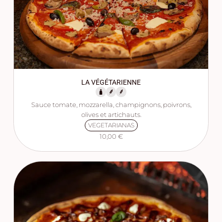
LA VÉGÉTARIENNE
Sauce tomate, mozzarella, champignons, poivrons,
olives et artichauts.
VEGETARIANAS
10,00 €