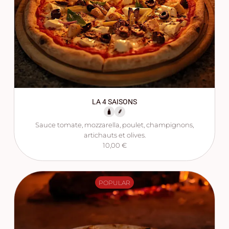
LA 4 SAISONS
Sauce tomate, mozzarella, poulet, champignons,
artichauts et olives.
10,00 €
POPULAR