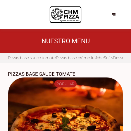
NUESTRO MENU
Pizzas base sauce tomate
Pizzas base crème fraîche
Softs
Desserts
PIZZAS BASE SAUCE TOMATE
POPULAR