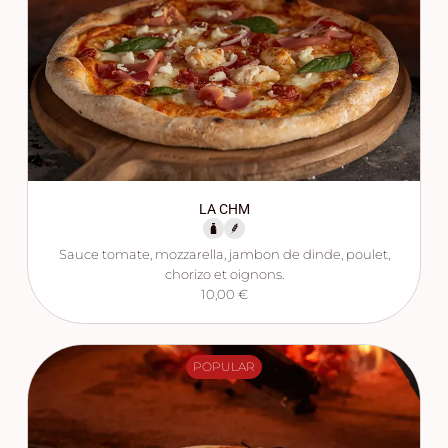
LA CHM
Sauce tomate, mozzarella, jambon de dinde, poulet,
chorizo et oignons.
10,00 €
POPULAR