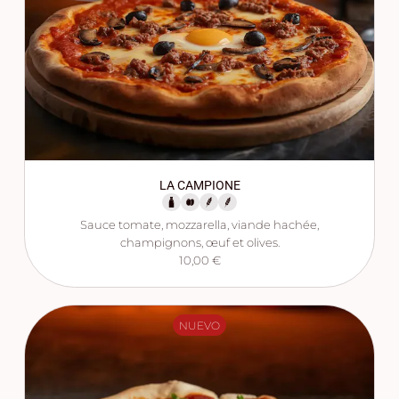
LA CAMPIONE
Sauce tomate, mozzarella, viande hachée,
champignons, œuf et olives.
10,00 €
NUEVO