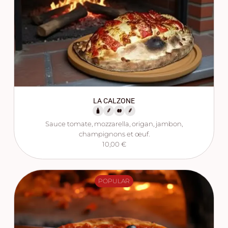
LA CALZONE
Sauce tomate, mozzarella, origan, jambon,
champignons et œuf.
10,00 €
POPULAR